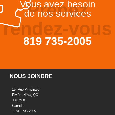
Vous avez besoin
Prenez
de nos services
rendez-vous
819 735-2005
NOUS JOINDRE
15, Rue Principale
Rivière-Héva, QC
J0Y 2H0
Canada
T. 819 735-2005