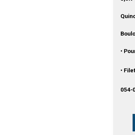
Quinc
Boulo
• Pou
• Fil
054-