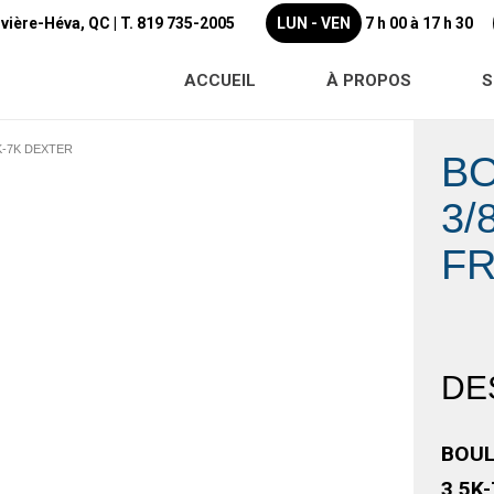
ivière-Héva, QC |
T. 819 735-2005
LUN - VEN
7 h 00 à 17 h 30
ACCUEIL
À PROPOS
S
5K-7K DEXTER
B
3/
FR
DE
BOUL
3,5K