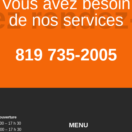
Vous avez besoin
ez rendez
de nos services
819 735-2005
ouverture
 00 – 17 h 30
MENU
 00 – 17 h 30