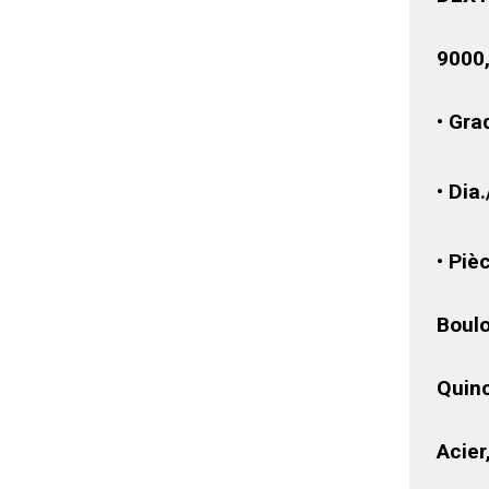
9000
• Gra
• Dia
• Piè
Boulo
Quinc
Acie