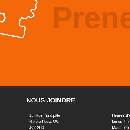
Pren
NOUS JOINDRE
15, Rue Principale
Heures d’
Rivière-Héva, QC
Lundi: 7 h
J0Y 2H0
Mardi: 7 h