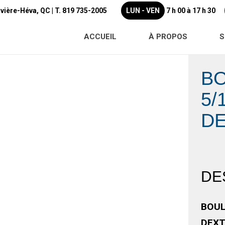
ivière-Héva, QC |
T. 819 735-2005
LUN - VEN
7 h 00 à 17 h 30
ACCUEIL
À PROPOS
S
B
5/
D
DE
BOUL
DEXT