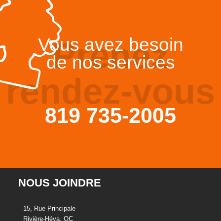
Vous avez besoin
Prenez
de nos services
rendez-vous
819 735-2005
NOUS JOINDRE
15, Rue Principale
Rivière-Héva, QC