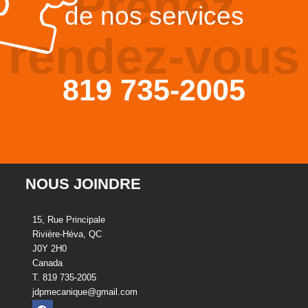
Prenez
de nos services
rendez-vous
819 735-2005
NOUS JOINDRE
15, Rue Principale
Rivière-Héva, QC
J0Y 2H0
Canada
T. 819 735-2005
jdpmecanique@gmail.com