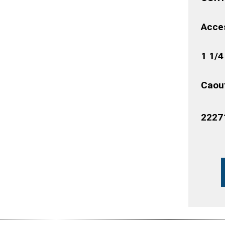
Acces
1 1/4
Caou
2227