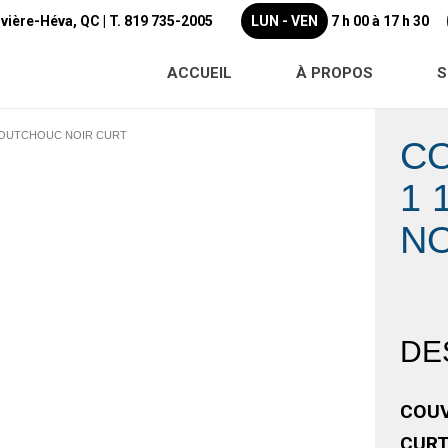
ivière-Héva, QC |
T. 819 735-2005
LUN - VEN
7 h 00 à 17 h 30
ACCUEIL
À PROPOS
S
 CAOUTCHOUC NOIR CURT
CO
1 
NO
DE
COUV
CURT