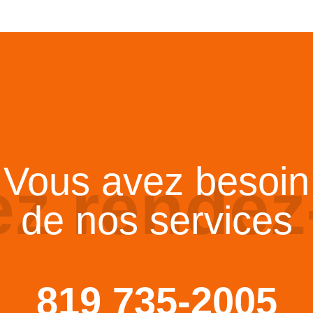
Vous avez besoin
ez rendez
de nos services
819 735-2005