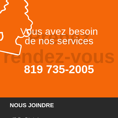
Vous avez besoin
Prenez
de nos services
rendez-vous
819 735-2005
NOUS JOINDRE