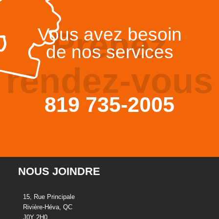
Vous avez besoin
Prenez
de nos services
rendez-vous
819 735-2005
NOUS JOINDRE
15, Rue Principale
Rivière-Héva, QC
J0Y 2H0