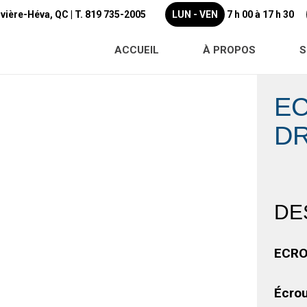
ivière-Héva, QC |
T. 819 735-2005
LUN - VEN
7 h 00 à 17 h 30
ACCUEIL
À PROPOS
S
EC
DR
DE
ECRO
Écro