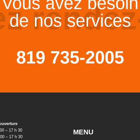
Vous avez besoin
ez rendez
de nos services
819 735-2005
ouverture
 00 – 17 h 30
MENU
 00 – 17 h 30