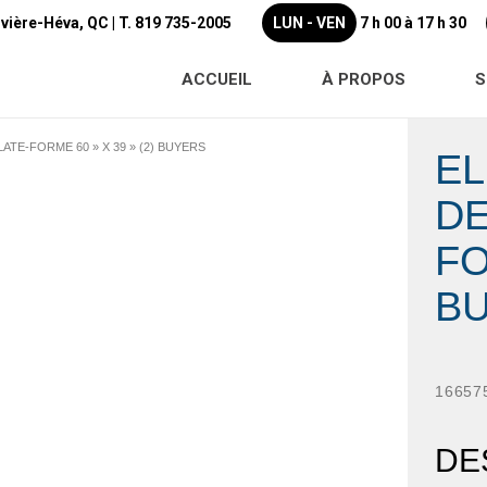
ivière-Héva, QC |
T. 819 735-2005
LUN - VEN
7 h 00 à 17 h 30
ACCUEIL
À PROPOS
S
ATE-FORME 60 » X 39 » (2) BUYERS
EL
DE
FO
B
16657
DE