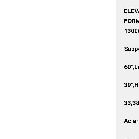
ELEV
FORM
1300
Supp
60″,L
39″,H
33,38
Acie