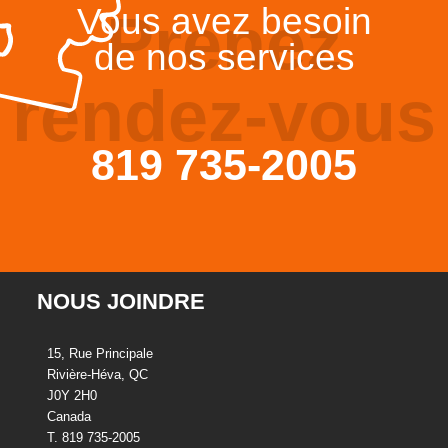
Vous avez besoin
Prenez
de nos services
rendez-vous
819 735-2005
NOUS JOINDRE
15, Rue Principale
Rivière-Héva, QC
J0Y 2H0
Canada
T. 819 735-2005