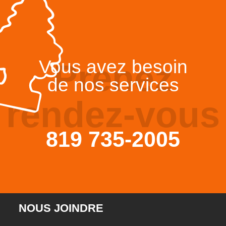
Vous avez besoin
Prenez
de nos services
rendez-vous
819 735-2005
NOUS JOINDRE