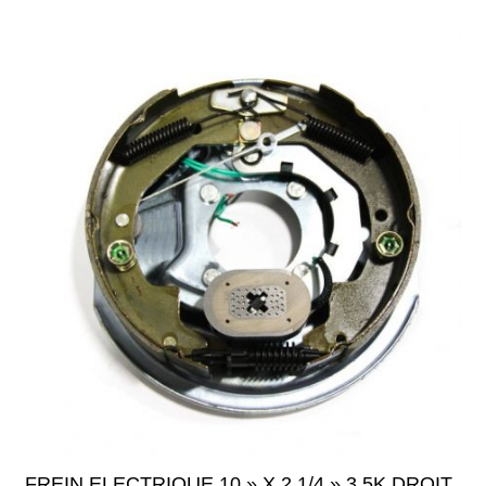
FREIN ELECTRIQUE 10 » X 2 1/4 » 3,5K DROIT