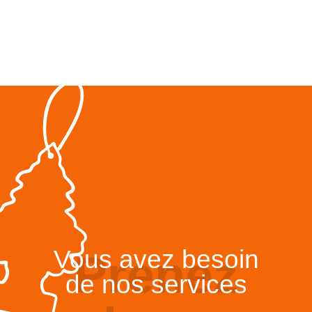
Vous avez besoin
Prenez
de nos services