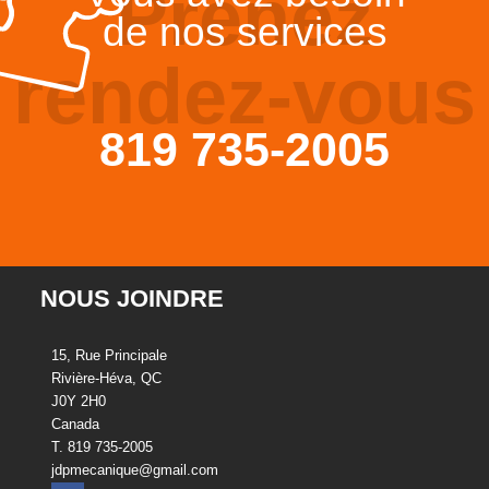
Prenez
de nos services
rendez-vous
819 735-2005
NOUS JOINDRE
15, Rue Principale
Rivière-Héva, QC
J0Y 2H0
Canada
T. 819 735-2005
jdpmecanique@gmail.com