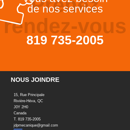
Prenez
de nos services
rendez-vous
819 735-2005
NOUS JOINDRE
15, Rue Principale
Rivière-Héva, QC
J0Y 2H0
Canada
T. 819 735-2005
jdpmecanique@gmail.com