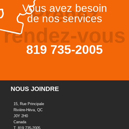
Vous avez besoin
Prenez
de nos services
rendez-vous
819 735-2005
NOUS JOINDRE
15, Rue Principale
Rivière-Héva, QC
J0Y 2H0
Canada
T. 819 735-2005