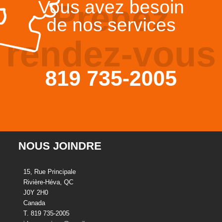
Vous avez besoin
Prenez
de nos services
rendez-vous
819 735-2005
NOUS JOINDRE
15, Rue Principale
Rivière-Héva, QC
J0Y 2H0
Canada
T. 819 735-2005