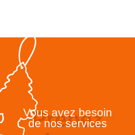
Vous avez besoin
Prenez
de nos services