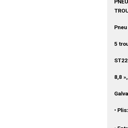
PNEU
TROU
Pneu
5 tro
ST22
8,8 »
Galva
• Plis