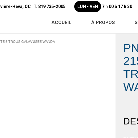
ivière-Héva, QC |
T. 819 735-2005
LUN - VEN
7 h 00 à 17 h 30
ACCUEIL
À PROPOS
S
JANTE 5 TROUS GALVANISEE WANDA
PN
21
TR
W
DE