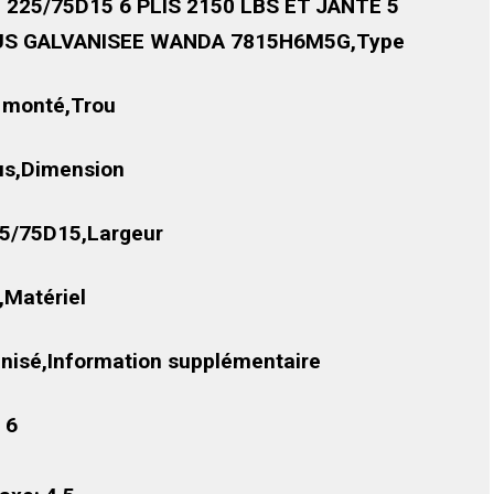
 225/75D15 6 PLIS 2150 LBS ET JANTE 5
S GALVANISEE WANDA 7815H6M5G,Type
 monté,Trou
us,Dimension
5/75D15,Largeur
,,Matériel
nisé,Information supplémentaire
: 6