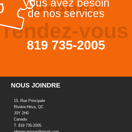
Vous avez besoin
Prenez
de nos services
rendez-vous
819 735-2005
NOUS JOINDRE
15, Rue Principale
Rivière-Héva, QC
J0Y 2H0
Canada
T. 819 735-2005
jdpmecanique@gmail.com