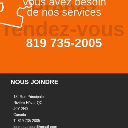
Vous avez besoin
Prenez
de nos services
rendez-vous
819 735-2005
NOUS JOINDRE
15, Rue Principale
Rivière-Héva, QC
J0Y 2H0
Canada
T. 819 735-2005
jdpmecanique@gmail.com