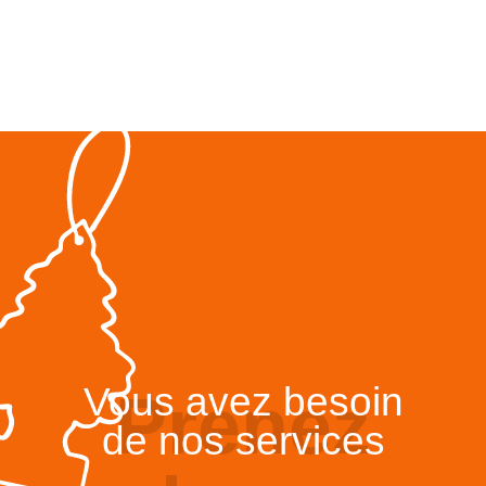
Vous avez besoin
Prenez
de nos services