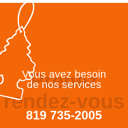
Vous avez besoin
Prenez
de nos services
rendez-vous
819 735-2005