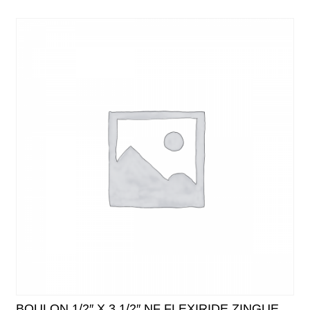
BOULON 1/2″ X 3 1/2″ NF FLEXIRIDE ZINGUE