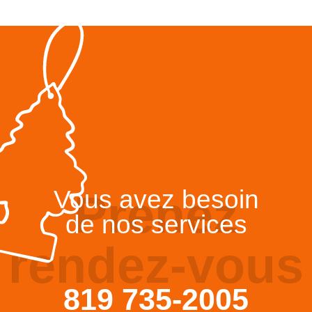
Vous avez besoin
Prenez
de nos services
rendez-vous
819 735-2005