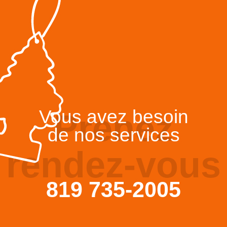
Vous avez besoin
Prenez
de nos services
rendez-vous
819 735-2005