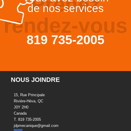
Prenez
de nos services
rendez-vous
819 735-2005
NOUS JOINDRE
15, Rue Principale
Rivière-Héva, QC
J0Y 2H0
Canada
T. 819 735-2005
jdpmecanique@gmail.com