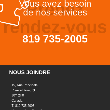
Vous avez besoin
Prenez
de nos services
rendez-vous
819 735-2005
NOUS JOINDRE
15, Rue Principale
Rivière-Héva, QC
J0Y 2H0
Canada
T. 819 735-2005