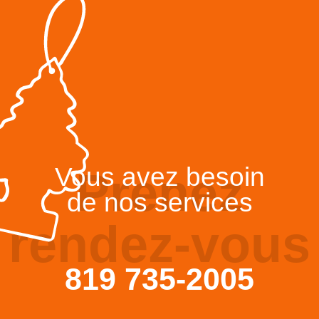
Vous avez besoin
Prenez
de nos services
rendez-vous
819 735-2005