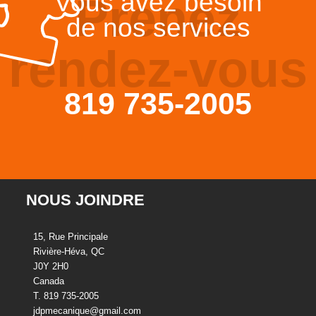
Vous avez besoin
Prenez
de nos services
rendez-vous
819 735-2005
NOUS JOINDRE
15, Rue Principale
Rivière-Héva, QC
J0Y 2H0
Canada
T. 819 735-2005
jdpmecanique@gmail.com