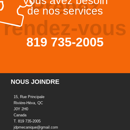
Vous avez besoin
Prenez
de nos services
rendez-vous
819 735-2005
NOUS JOINDRE
15, Rue Principale
Rivière-Héva, QC
J0Y 2H0
Canada
T. 819 735-2005
jdpmecanique@gmail.com